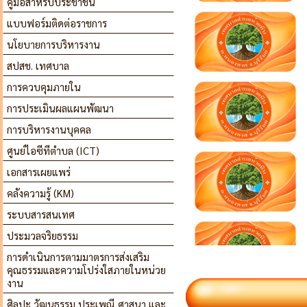
คู่มือสำหรับประชาชน
แบบฟอร์มติดต่อราชการ
นโยบายการบริหารงาน
สปสช. เทศบาล
การควบคุมภายใน
การประเมินผลแผนพัฒนา
การบริหารงานบุคคล
ศูนย์ไอซีทีตำบล (ICT)
เอกสารเผยแพร่
คลังความรู้ (KM)
ระบบสารสนเทศ
ประมวลจริยธรรม
การดำเนินการตามมาตรการส่งเสริม
คุณธรรมและความโปร่งใสภายในหน่วย
งาน
ศิลปะ วัฒนธรรม ประเพณี ศาสนา และ