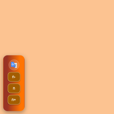
ก-
ก
ก+