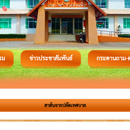
รม
ข่าวประชาสัมพันธ์
กระดานถาม-
สาส์นจากปลัดเทศบาล